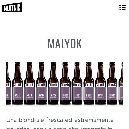
MALYOK
Una blond ale fresca ed estremamente
beverina, con un naso che trasporta in