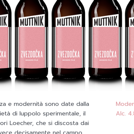
zza e modernità sono date dalla
Modern
età di luppolo sperimentale, il
Alc. 4
tori Loecher, che si discosta dai
invece decisamente nel campo