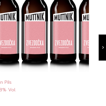
 Pils
.8% Vol.