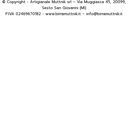
© Copyright - Artigianale Muttnik srl – Via Muggiasca 45, 20099,
Sesto San Giovanni (MI)
P.IVA 02469670182 - www.birramuttnik.it – info@birramuttnik.it